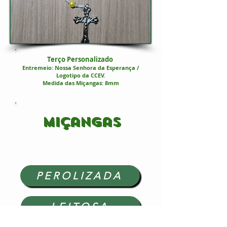
Terço Personalizado
Entremeio: Nossa Senhora da Esperança /
Logotipo da CCEV.
Medida das Miçangas: 8mm
Miçangas
CLIQUE ABAIXO PARA ESCOLHER
COR E O MODELO DO TERÇO
PEROLIZADA
LEITOSA